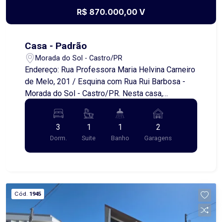
R$ 870.000,00 V
Casa - Padrão
Morada do Sol - Castro/PR
Endereço: Rua Professora Maria Helvina Carneiro
de Melo, 201 / Esquina com Rua Rui Barbosa -
Morada do Sol - Castro/PR. Nesta casa,
localizada em um dos melhores bairros de
Castro, cada detalhe foi pensado para
3
1
1
2
proporcionar conforto e boas lembranças. O piso
Dorm.
Suite
Banho
Garagens
em jatobá lixado e sintecado traz elegância,
enquanto a cozinha espaçosa e planejada será
palco de risadas, receitas e momentos que se
transformam em memórias afetivas. A casa é
amplamente arejada, toda na laje e com grades
Cód.
1945
em portas e janelas, unindo praticidade e
segurança. E o jardim? é pura poesia. Um espaço