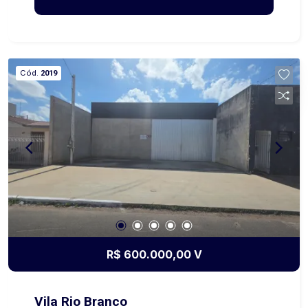
demolição, abrindo espaço para diversos tipos
de projetos. Com dimensões de 12,50 metros de
frente por 48,00 metros de profundidade,
totalizando 600 metros quadrados, o terreno
Cód.
2019
oferece excelente aproveitamento para
empreendimentos residenciais ou comerciais.
Perfeito para construção de casas, sobrados,
prédio residencial, salas comerciais ou até
mesmo um projeto misto, aproveitando ao
máximo a localização estratégica. Se você
procura um espaço versátil para investir ou
construir, essa é a oportunidade ideal! Marque
sua visita!
R$ 600.000,00 V
Vila Rio Branco