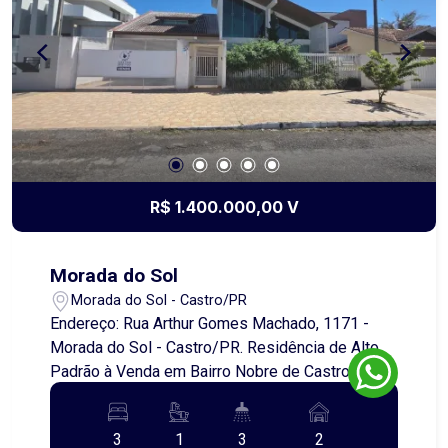
onde o verde acolhe, as flores encantam e as
árvores frutíferas convidam a desacelerar e
aproveitar a vida ao ar livre. Um imóvel pronto
para receber novas histórias - a sua.
R$ 1.400.000,00 V
Morada do Sol
Morada do Sol - Castro/PR
Endereço: Rua Arthur Gomes Machado, 1171 -
Morada do Sol - Castro/PR. Residência de Alto
Padrão à Venda em Bairro Nobre de Castro
Apresentamos um imóvel excepcional, localizado
em um dos bairros mais valorizados de Castro,
3
1
3
2
ideal para quem busca conforto, elegância e