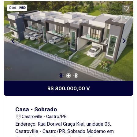
é ideal tanto para quem deseja construir sua
Cód.
1980
residência quanto para quem busca o local
perfeito para instalar seu próprio negócio. A área
oferece fácil acesso, boa visibilidade e está
próxima a importantes pontos de comércio e
serviços. Um investimento seguro, com grande
potencial de crescimento e retorno. Obs.: Para
quem procura um terreno com metragem ainda
maior, neste imóvel existe a possibilidade de
inserir mais 297,00 metros quadrados alargando
os fundos dele, com alteração de preço.
R$ 800.000,00 V
Casa - Sobrado
Castroville - Castro/PR
Endereço: Rua Dorival Graça Kiel, unidade 03,
Castroville - Castro/PR. Sobrado Moderno em