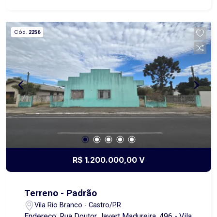
estoque de peças ou cargas. A área total conta
com 1.008 m². Disponibilidade da venda da área
parcial (metade). *Opção 1 (Metade): 504 m² com
Cód.
2256
18m de frente por 28m de extensão, à venda por
R$ 400 mil cada área. *Opção 2 (Área Total):
1.008 m² de Terreno, medindo 36m de frente por
28m de extensão, à venda por R$ 710 mil.
Interessou? Contate-nos! Oportunidade de preço
especial com redução de R$ 90 mil na área total
válida por tempo indeterminado!!
R$ 1.200.000,00 V
Terreno - Padrão
Vila Rio Branco - Castro/PR
Endereço: Rua Doutor Javert Madureira, 496 - Vila