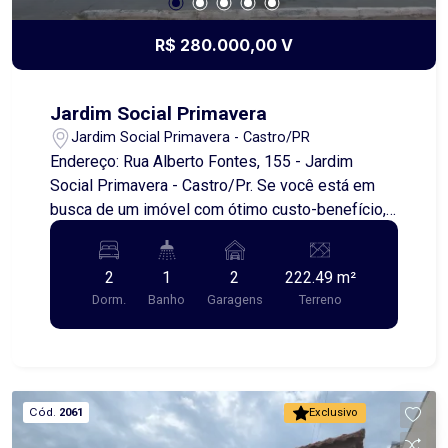
R$ 280.000,00 V
Jardim Social Primavera
Jardim Social Primavera - Castro/PR
Endereço: Rua Alberto Fontes, 155 - Jardim
Social Primavera - Castro/Pr. Se você está em
busca de um imóvel com ótimo custo-benefício,
essa é uma excelente oportunidade! A casa é
muito bem cuidada, reformada e com um visual
2
1
2
222.49 m²
agradável, pronta para morar. Conta com 2
Dorm.
Banho
Garagens
Terreno
quartos, ambientes bem distribuídos e
aconchegantes, ideal para quem busca conforto
no dia a dia. Um dos grandes destaques é a área
de garagem com churrasqueira, de ótimo
tamanho, com espaço para até 2 carros ? perfeita
Cód.
2061
Exclusivo
para momentos de lazer com família e amigos.