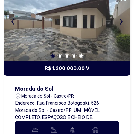
Além disso, o imóvel possui uma edícula nos
fundos, um diferencial importante que amplia as
possibilidades de uso: ideal para famílias
maiores, receber visitas com mais privacidade ou
até mesmo para quem busca duas moradias no
mesmo terreno. Uma excelente opção tanto para
moradia quanto para investimento! Agende uma
visita e venha conhecer de perto!
R$ 1.200.000,00 V
Morada do Sol
Morada do Sol - Castro/PR
Endereço: Rua Francisco Botogoski, 526 -
Morada do Sol - Castro/PR. UM IMÓVEL
COMPLETO, ESPAÇOSO E CHEIO DE
POSSIBILIDADES! Se você busca espaço,
conforto e funcionalidade em um só lugar, este