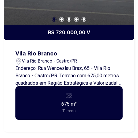
ótimo custo-benefício. Entre em contato e
agende uma visita!
R$ 720.000,00 V
Vila Rio Branco
Vila Rio Branco - Castro/PR
Endereço: Rua Wenceslau Braz, 65 - Vila Rio
Branco - Castro/PR. Terreno com 675,00 metros
quadrados em Região Estratégica e Valorizada!
Excelente oportunidade para quem busca um
espaço amplo e versátil! Este terreno conta com
675 m²
675,00 metros quadrados, sendo 13,50 metros
Terreno
de frente e 50,00 metros de profundidade,
proporcionando múltiplas possibilidades de
construção. Localizado em uma região
estratégica e em constante valorização, o imóvel