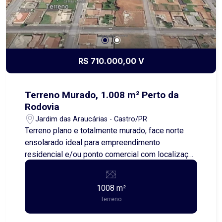
R$ 710.000,00 V
Terreno Murado, 1.008 m² Perto da
Rodovia
Jardim das Araucárias - Castro/PR
Terreno plano e totalmente murado, face norte
ensolarado ideal para empreendimento
residencial e/ou ponto comercial com localização
estratégica à 410m da Av. que dá acesso a
Castrolanda, na Av. Pref. Ronie Cardoso, e à 600m
1008 m²
da PR-340 que dá acesso ao viaduto direção
Terreno
Ponta Grossa ou Piraí do Sul. Posição perfeita
para movimentação logística ou entreposto de