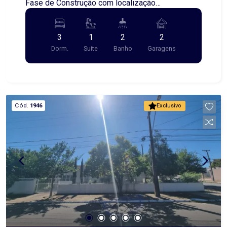
Fase de Construção com localização
Privilegiada! Se você busca conforto,
sofisticação e um projeto arquitetônico
3
1
2
2
contemporâneo, este sobrado é a escolha
Dorm.
Suite
Banho
Garagens
perfeita! Em fase de construção, está sendo
edificado com materiais de alta qualidade e
acabamento impecável. Destaques do imóvel: -
Design moderno com linhas elegantes e espaços
integrados - Ambientes amplos e bem
Cód.
1946
Exclusivo
iluminados - Suíte master com sacada - Garagem
para 2 carros Localização: Região nobre e muito
valorizada, próxima a comércios, escolas e vias
de fácil acesso. Ideal para quem valoriza
qualidade de vida e quer morar com estilo! Entre
em contato para mais informações e acompanhe
o andamento da obra. Garanta já seu novo lar!